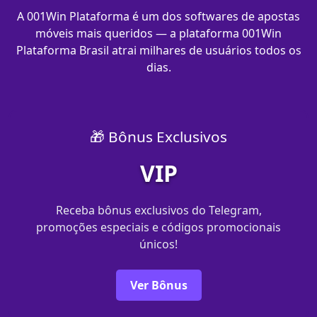
A 001Win Plataforma é um dos softwares de apostas
móveis mais queridos — a plataforma 001Win
Plataforma Brasil atrai milhares de usuários todos os
dias.
🎁 Bônus Exclusivos
VIP
Receba bônus exclusivos do Telegram,
promoções especiais e códigos promocionais
únicos!
Ver Bônus