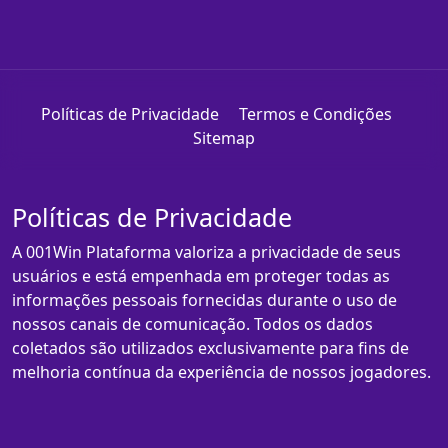
Políticas de Privacidade
Termos e Condições
Sitemap
Políticas de Privacidade
A 001Win Plataforma valoriza a privacidade de seus
usuários e está empenhada em proteger todas as
informações pessoais fornecidas durante o uso de
nossos canais de comunicação. Todos os dados
coletados são utilizados exclusivamente para fins de
melhoria contínua da experiência de nossos jogadores.