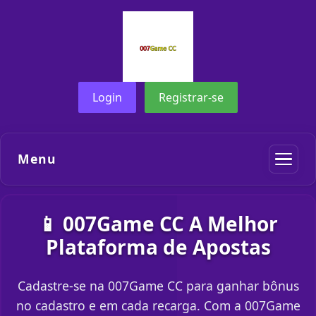
Login
Registrar-se
Menu
📱 007Game CC A Melhor
Plataforma de Apostas
Cadastre-se na 007Game CC para ganhar bônus
no cadastro e em cada recarga. Com a 007Game