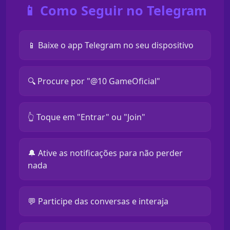
📱 Como Seguir no Telegram
📱 Baixe o app Telegram no seu dispositivo
🔍 Procure por "@10 GameOficial"
👆 Toque em "Entrar" ou "Join"
🔔 Ative as notificações para não perder
nada
💬 Participe das conversas e interaja