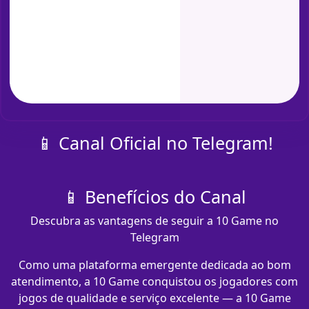
📱 Canal Oficial no Telegram!
📱 Benefícios do Canal
Descubra as vantagens de seguir a 10 Game no
Telegram
Como uma plataforma emergente dedicada ao bom
atendimento, a 10 Game conquistou os jogadores com
jogos de qualidade e serviço excelente — a 10 Game