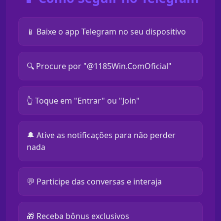
📱 Baixe o app Telegram no seu dispositivo
🔍 Procure por "@1185Win.ComOficial"
👆 Toque em "Entrar" ou "Join"
🔔 Ative as notificações para não perder
nada
💬 Participe das conversas e interaja
🎁 Receba bônus exclusivos