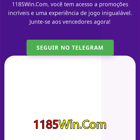
1185Win.Com, você tem acesso a promoções
incríveis e uma experiência de jogo inigualável.
Junte-se aos vencedores agora!
SEGUIR NO TELEGRAM