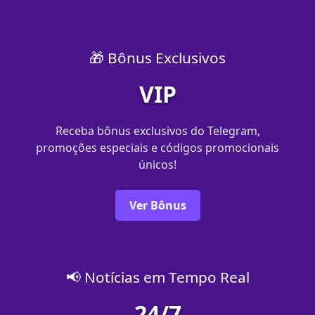
🎁 Bônus Exclusivos
VIP
Receba bônus exclusivos do Telegram,
promoções especiais e códigos promocionais
únicos!
Ver Bônus
📢 Notícias em Tempo Real
24/7