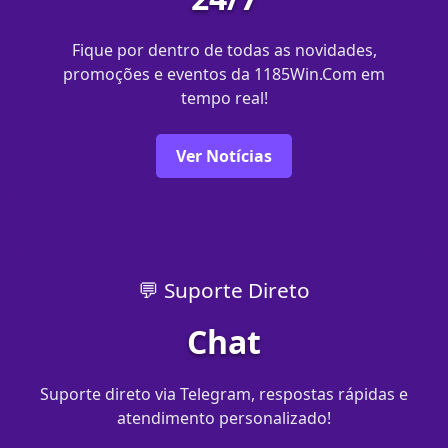
Fique por dentro de todas as novidades,
promoções e eventos da 1185Win.Com em
tempo real!
Ver Notícias
💬 Suporte Direto
Chat
Suporte direto via Telegram, respostas rápidas e
atendimento personalizado!