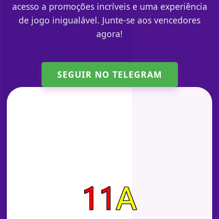
acesso a promoções incríveis e uma experiência
de jogo inigualável. Junte-se aos vencedores
agora!
SEGUIR NO TELEGRAM