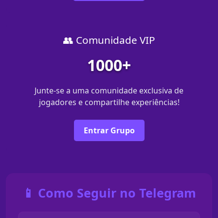
👥 Comunidade VIP
1000+
Junte-se a uma comunidade exclusiva de
jogadores e compartilhe experiências!
Entrar Grupo
📱 Como Seguir no Telegram