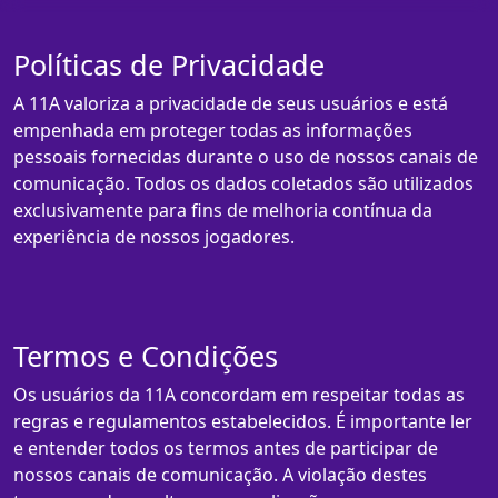
Políticas de Privacidade
A 11A valoriza a privacidade de seus usuários e está
empenhada em proteger todas as informações
pessoais fornecidas durante o uso de nossos canais de
comunicação. Todos os dados coletados são utilizados
exclusivamente para fins de melhoria contínua da
experiência de nossos jogadores.
Termos e Condições
Os usuários da 11A concordam em respeitar todas as
regras e regulamentos estabelecidos. É importante ler
e entender todos os termos antes de participar de
nossos canais de comunicação. A violação destes