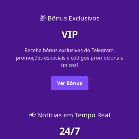
🎁 Bônus Exclusivos
VIP
Receba bônus exclusivos do Telegram,
promoções especiais e códigos promocionais
únicos!
Ver Bônus
📢 Notícias em Tempo Real
24/7