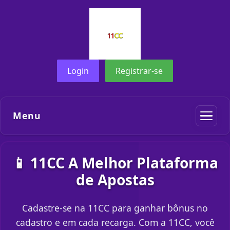
Login
Registrar-se
Menu
📱 11CC A Melhor Plataforma
de Apostas
Cadastre-se na 11CC para ganhar bônus no
cadastro e em cada recarga. Com a 11CC, você