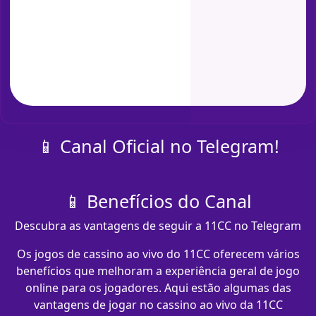
📱 Canal Oficial no Telegram!
📱 Benefícios do Canal
Descubra as vantagens de seguir a 11CC no Telegram
Os jogos de cassino ao vivo do 11CC oferecem vários
benefícios que melhoram a experiência geral de jogo
online para os jogadores. Aqui estão algumas das
vantagens de jogar no cassino ao vivo da 11CC