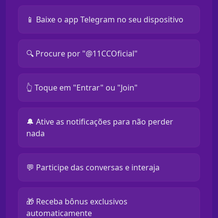
📱 Baixe o app Telegram no seu dispositivo
🔍 Procure por "@11CCOficial"
👆 Toque em "Entrar" ou "Join"
🔔 Ative as notificações para não perder
nada
💬 Participe das conversas e interaja
🎁 Receba bônus exclusivos
automaticamente