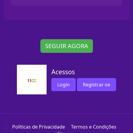
SEGUIR AGORA
Acessos
Login
Registrar-se
Políticas de Privacidade
Termos e Condições