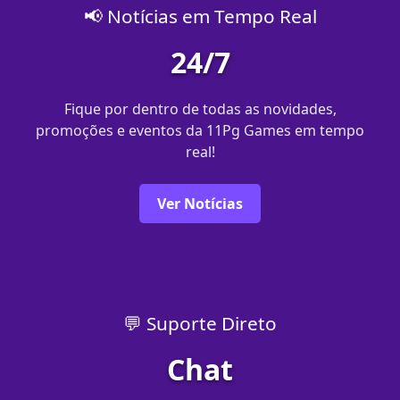
📢 Notícias em Tempo Real
24/7
Fique por dentro de todas as novidades,
promoções e eventos da 11Pg Games em tempo
real!
Ver Notícias
💬 Suporte Direto
Chat