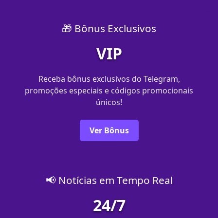
🎁 Bônus Exclusivos
VIP
Receba bônus exclusivos do Telegram,
promoções especiais e códigos promocionais
únicos!
Ver Bônus
📢 Notícias em Tempo Real
24/7