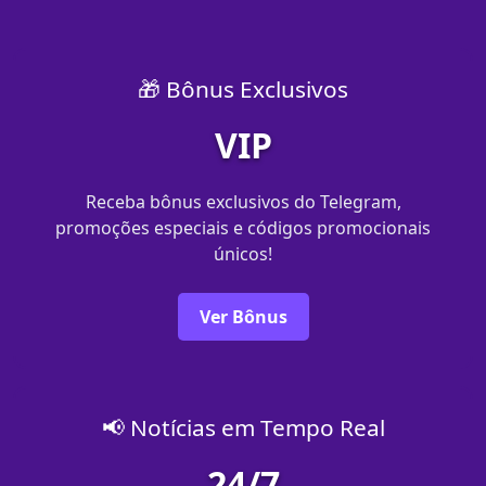
🎁 Bônus Exclusivos
VIP
Receba bônus exclusivos do Telegram,
promoções especiais e códigos promocionais
únicos!
Ver Bônus
📢 Notícias em Tempo Real
24/7