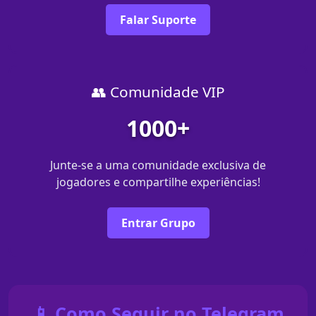
Falar Suporte
👥 Comunidade VIP
1000+
Junte-se a uma comunidade exclusiva de
jogadores e compartilhe experiências!
Entrar Grupo
📱 Como Seguir no Telegram