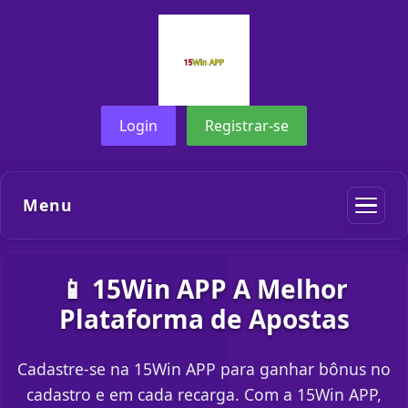
Login
Registrar-se
Menu
📱 15Win APP A Melhor
Plataforma de Apostas
Cadastre-se na 15Win APP para ganhar bônus no
cadastro e em cada recarga. Com a 15Win APP,