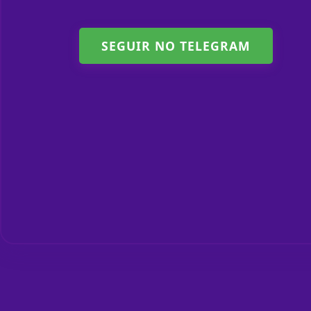
SEGUIR NO TELEGRAM