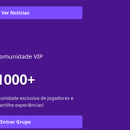
Ver Notícias
Comunidade VIP
1000+
unidade exclusiva de jogadores e
rtilhe experiências!
Entrar Grupo