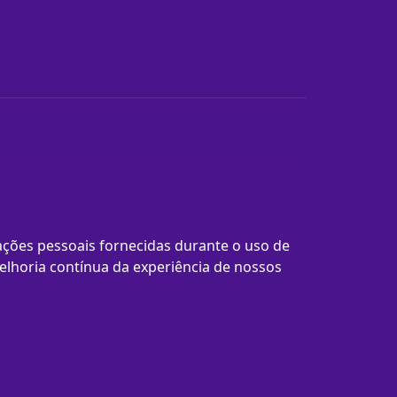
ações pessoais fornecidas durante o uso de
elhoria contínua da experiência de nossos