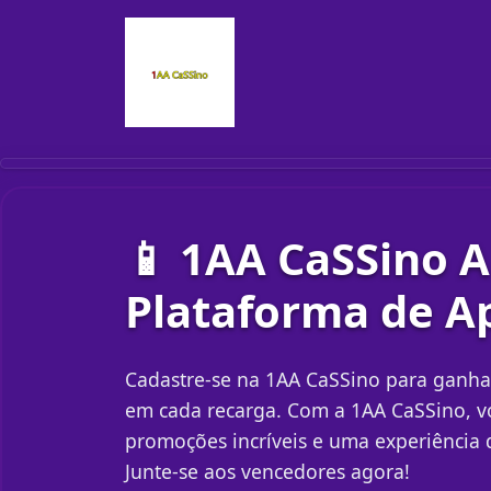
📱 1AA CaSSino 
Plataforma de A
Cadastre-se na 1AA CaSSino para ganha
em cada recarga. Com a 1AA CaSSino, v
promoções incríveis e uma experiência d
Junte-se aos vencedores agora!