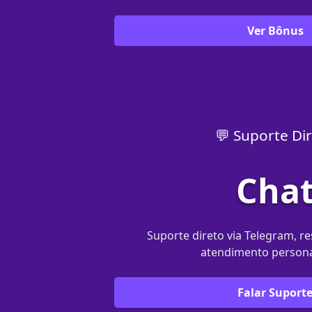
Ver Bônus
💬 Suporte Di
Cha
Suporte direto via Telegram, r
atendimento persona
Falar Suport