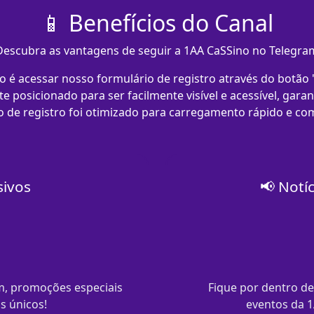
📱 Benefícios do Canal
Descubra as vantagens de seguir a 1AA CaSSino no Telegra
o é acessar nosso formulário de registro através do bot
e posicionado para ser facilmente visível e acessível, gara
o de registro foi otimizado para carregamento rápido e com
sivos
📢 Notí
m, promoções especiais
Fique por dentro d
s únicos!
eventos da 