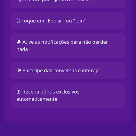
👆 Toque em "Entrar" ou "Join"
🔔 Ative as notificações para não perder
nada
💬 Participe das conversas e interaja
🎁 Receba bônus exclusivos
automaticamente