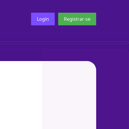
Login
Registrar-se