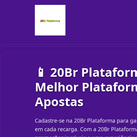
📱 20Br Platafor
Melhor Platafor
Apostas
Cadastre-se na 20Br Plataforma para g
em cada recarga. Com a 20Br Plataforma