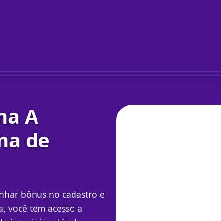
ma A
ma de
anhar bônus no cadastro e
, você tem acesso a