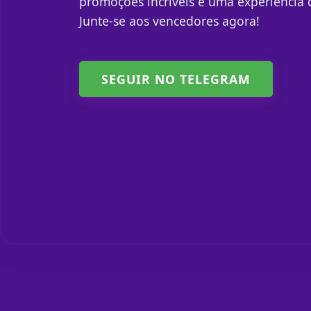
promoções incríveis e uma experiência d
Junte-se aos vencedores agora!
SEGUIR NO TELEGRAM