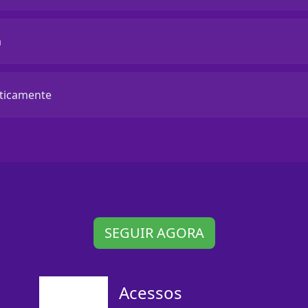
a
aticamente
SEGUIR AGORA
Acessos