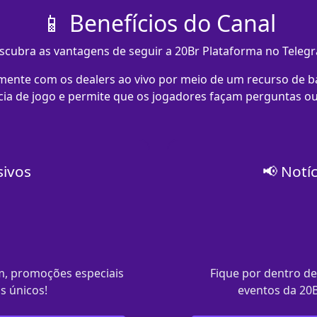
📱 Benefícios do Canal
scubra as vantagens de seguir a 20Br Plataforma no Teleg
ente com os dealers ao vivo por meio de um recurso de ba
cia de jogo e permite que os jogadores façam perguntas ou
sivos
📢 Notí
m, promoções especiais
Fique por dentro d
s únicos!
eventos da 20