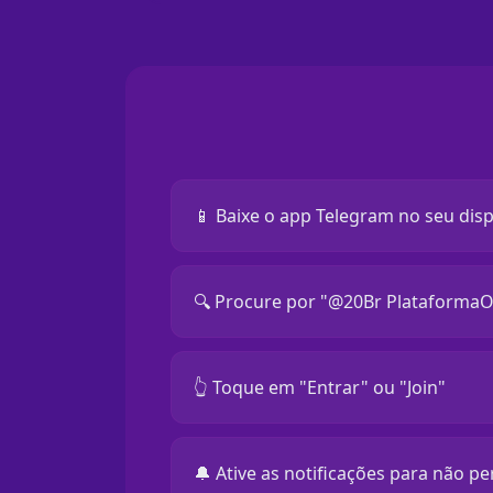
📱 Baixe o app Telegram no seu disp
🔍 Procure por "@20Br PlataformaOf
👆 Toque em "Entrar" ou "Join"
🔔 Ative as notificações para não p