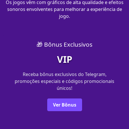
Os jogos vêm com gráficos de alta qualidade e efeitos
sonoros envolventes para melhorar a experiência de
jogo.
🎁 Bônus Exclusivos
VIP
Receba bônus exclusivos do Telegram,
promoções especiais e códigos promocionais
únicos!
Ver Bônus