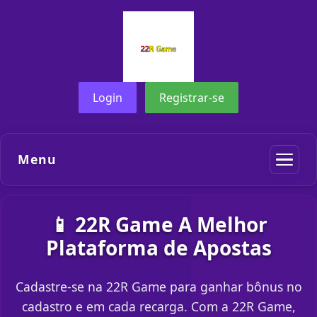
Login
Registrar-se
Menu
📱 22R Game A Melhor
Plataforma de Apostas
Cadastre-se na 22R Game para ganhar bônus no
cadastro e em cada recarga. Com a 22R Game,