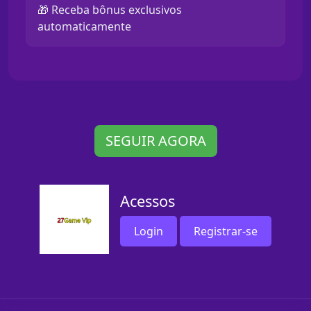
🎁 Receba bônus exclusivos
automaticamente
SEGUIR AGORA
Acessos
Login
Registrar-se