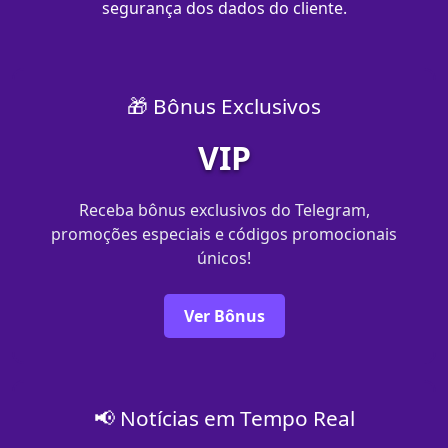
segurança dos dados do cliente.
🎁 Bônus Exclusivos
VIP
Receba bônus exclusivos do Telegram,
promoções especiais e códigos promocionais
únicos!
Ver Bônus
📢 Notícias em Tempo Real