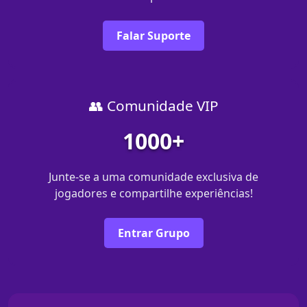
Falar Suporte
👥 Comunidade VIP
1000+
Junte-se a uma comunidade exclusiva de
jogadores e compartilhe experiências!
Entrar Grupo