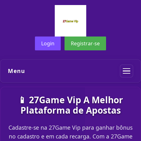
Login
Registrar-se
Menu
📱 27Game Vip A Melhor
Plataforma de Apostas
Cadastre-se na 27Game Vip para ganhar bônus
no cadastro e em cada recarga. Com a 27Game