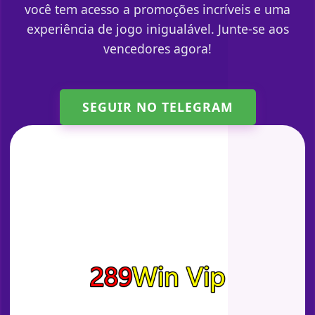
você tem acesso a promoções incríveis e uma
experiência de jogo inigualável. Junte-se aos
vencedores agora!
SEGUIR NO TELEGRAM