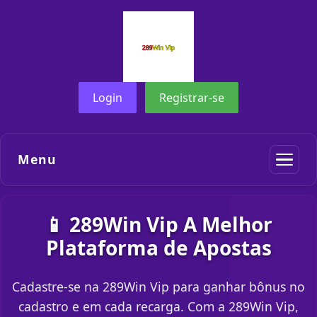
Login
Registrar-se
Menu
📱 289Win Vip A Melhor
Plataforma de Apostas
Cadastre-se na 289Win Vip para ganhar bônus no
cadastro e em cada recarga. Com a 289Win Vip,