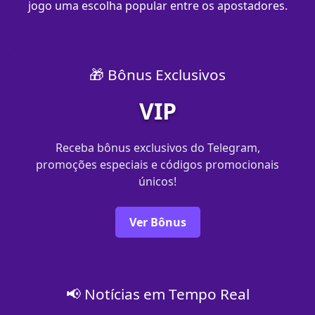
jogo uma escolha popular entre os apostadores.
🎁 Bônus Exclusivos
VIP
Receba bônus exclusivos do Telegram,
promoções especiais e códigos promocionais
únicos!
Ver Bônus
📢 Notícias em Tempo Real