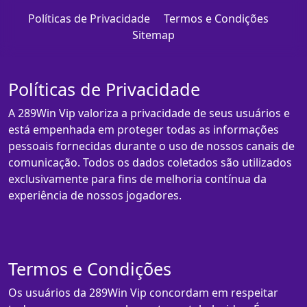
Políticas de Privacidade
Termos e Condições
Sitemap
Políticas de Privacidade
A 289Win Vip valoriza a privacidade de seus usuários e
está empenhada em proteger todas as informações
pessoais fornecidas durante o uso de nossos canais de
comunicação. Todos os dados coletados são utilizados
exclusivamente para fins de melhoria contínua da
experiência de nossos jogadores.
Termos e Condições
Os usuários da 289Win Vip concordam em respeitar