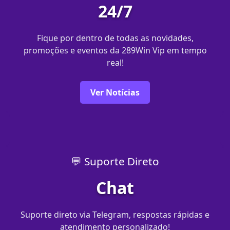
24/7
Fique por dentro de todas as novidades,
promoções e eventos da 289Win Vip em tempo
real!
Ver Notícias
💬 Suporte Direto
Chat
Suporte direto via Telegram, respostas rápidas e
atendimento personalizado!