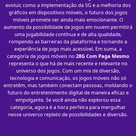
evoluir, como a implementação da 5G e a melhoria dos
gráficos em dispositivos móveis, o futuro dos jogos
móveis promete ser ainda mais emocionante. O
aumento da possibilidade de jogos em nuvem permitirá
uma jogabilidade contínua e de alta qualidade,
rompendo as barreiras da plataforma e tornando a
experiência de jogo mais acessível. Em suma, a
categoria de jogos móveis no
28G Com Paga Mesmo
representa o que há de mais recente e relevante no
universo dos jogos. Com um mix de diversão,
tecnologia e comunicação, os jogos móveis não só
entretêm, mas também conectam pessoas, moldando o
futuro do entretenimento digital de maneira eficaz e
empolgante. Se você ainda não explorou essa
categoria, agora é a hora perfeira para mergulhar
nesse universo repleto de possibilidades e diversão.