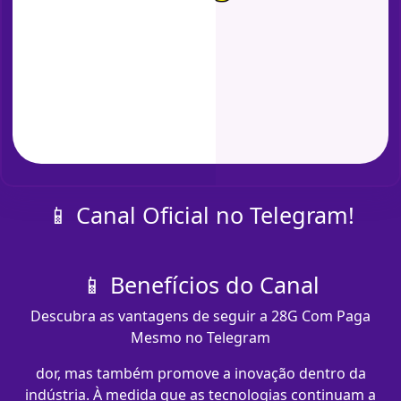
📱 Canal Oficial no Telegram!
📱 Benefícios do Canal
Descubra as vantagens de seguir a 28G Com Paga
Mesmo no Telegram
dor, mas também promove a inovação dentro da
indústria. À medida que as tecnologias continuam a