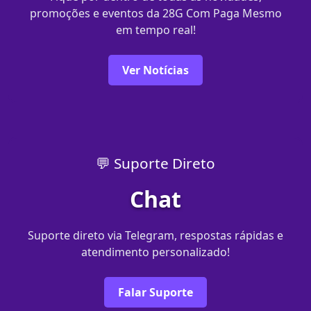
promoções e eventos da 28G Com Paga Mesmo
em tempo real!
Ver Notícias
💬 Suporte Direto
Chat
Suporte direto via Telegram, respostas rápidas e
atendimento personalizado!
Falar Suporte