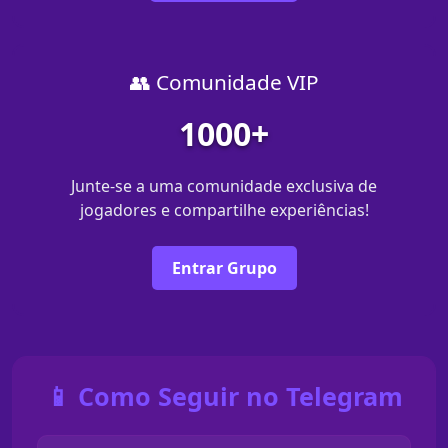
👥 Comunidade VIP
1000+
Junte-se a uma comunidade exclusiva de
jogadores e compartilhe experiências!
Entrar Grupo
📱 Como Seguir no Telegram