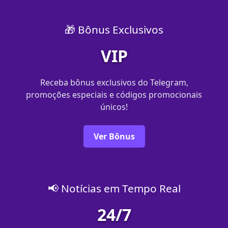
🎁 Bônus Exclusivos
VIP
Receba bônus exclusivos do Telegram,
promoções especiais e códigos promocionais
únicos!
Ver Bônus
📢 Notícias em Tempo Real
24/7