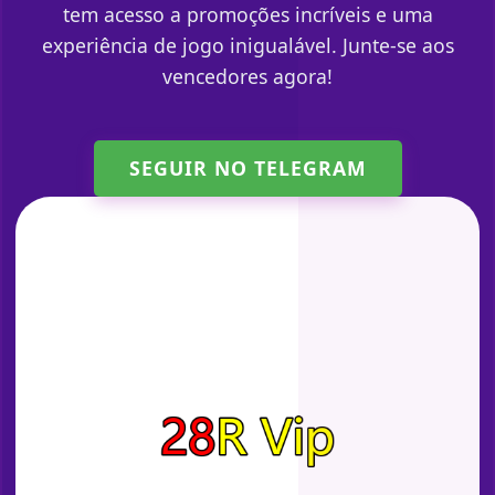
tem acesso a promoções incríveis e uma
experiência de jogo inigualável. Junte-se aos
vencedores agora!
SEGUIR NO TELEGRAM