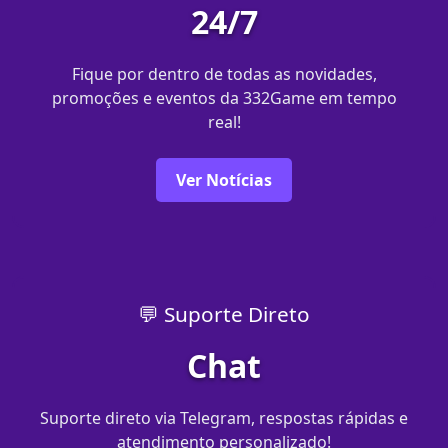
24/7
Fique por dentro de todas as novidades,
promoções e eventos da 332Game em tempo
real!
Ver Notícias
💬 Suporte Direto
Chat
Suporte direto via Telegram, respostas rápidas e
atendimento personalizado!