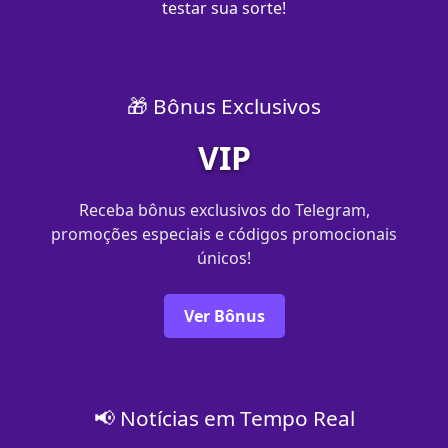
testar sua sorte!
🎁 Bônus Exclusivos
VIP
Receba bônus exclusivos do Telegram,
promoções especiais e códigos promocionais
únicos!
Ver Bônus
📢 Notícias em Tempo Real