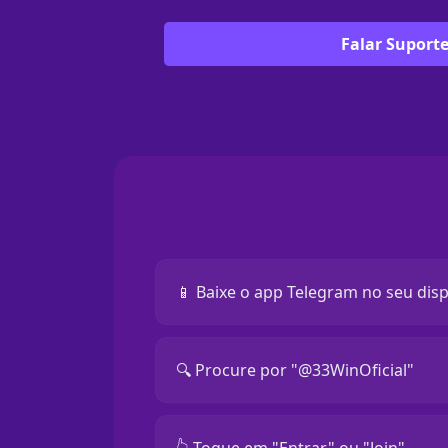
Falar Suport
📱 Baixe o app Telegram no seu disp
🔍 Procure por "@33WinOficial"