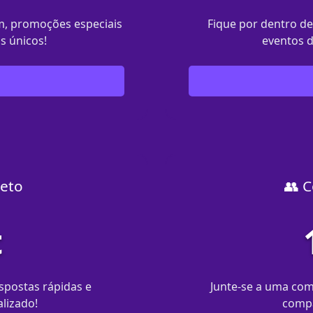
m, promoções especiais
Fique por dentro d
s únicos!
eventos d
reto
👥 
t
espostas rápidas e
Junte-se a uma com
lizado!
compa