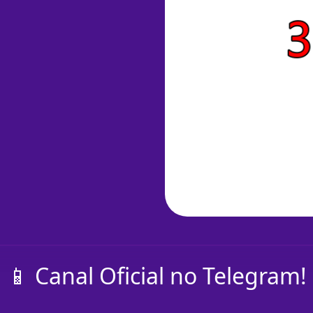
📱 Canal Oficial no Telegram!