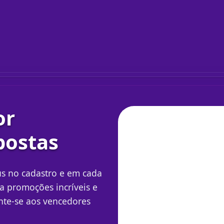
or
postas
s no cadastro e em cada
a promoções incríveis e
unte-se aos vencedores