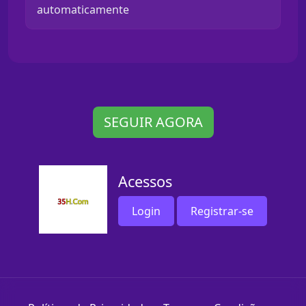
automaticamente
SEGUIR AGORA
Acessos
Login
Registrar-se