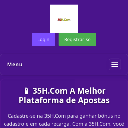
Login
Registrar-se
Menu
📱 35H.Com A Melhor
Plataforma de Apostas
Cadastre-se na 35H.Com para ganhar bônus no
cadastro e em cada recarga. Com a 35H.Com, você