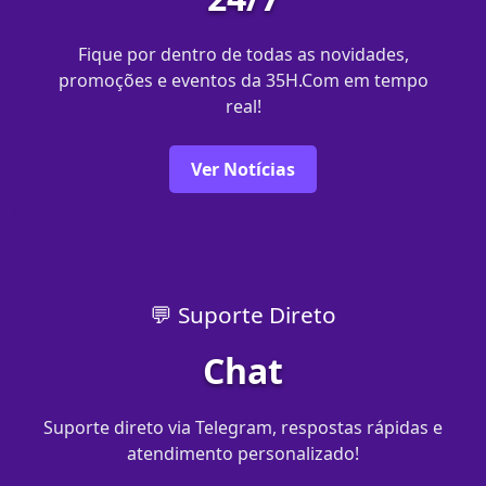
Fique por dentro de todas as novidades,
promoções e eventos da 35H.Com em tempo
real!
Ver Notícias
💬 Suporte Direto
Chat
Suporte direto via Telegram, respostas rápidas e
atendimento personalizado!