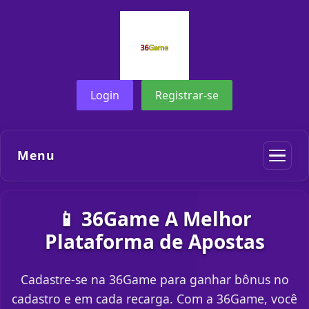
Login
Registrar-se
Menu
📱 36Game A Melhor
Plataforma de Apostas
Cadastre-se na 36Game para ganhar bônus no
cadastro e em cada recarga. Com a 36Game, você