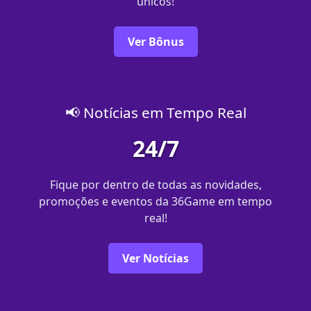
únicos!
Ver Bônus
📢 Notícias em Tempo Real
24/7
Fique por dentro de todas as novidades,
promoções e eventos da 36Game em tempo
real!
Ver Notícias