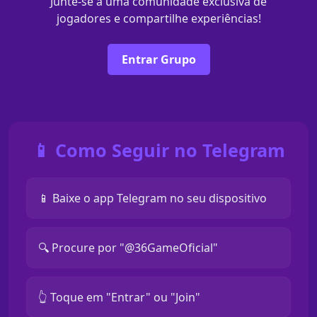
Junte-se a uma comunidade exclusiva de
jogadores e compartilhe experiências!
Entrar Grupo
📱 Como Seguir no Telegram
📱 Baixe o app Telegram no seu dispositivo
🔍 Procure por "@36GameOficial"
👆 Toque em "Entrar" ou "Join"