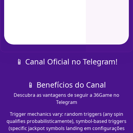
📱 Canal Oficial no Telegram!
📱 Benefícios do Canal
Descubra as vantagens de seguir a 36Game no
Telegram
Trigger mechanics vary: random triggers (any spin
qualifies probabilisticamente), symbol-based triggers
(specific jackpot symbols landing em configurações