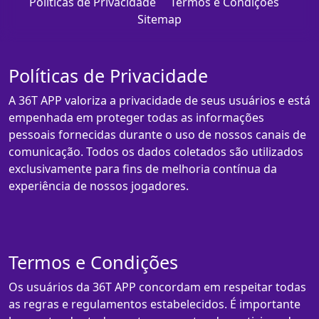
Políticas de Privacidade
Termos e Condições
Sitemap
Políticas de Privacidade
A 36T APP valoriza a privacidade de seus usuários e está
empenhada em proteger todas as informações
pessoais fornecidas durante o uso de nossos canais de
comunicação. Todos os dados coletados são utilizados
exclusivamente para fins de melhoria contínua da
experiência de nossos jogadores.
Termos e Condições
Os usuários da 36T APP concordam em respeitar todas
as regras e regulamentos estabelecidos. É importante