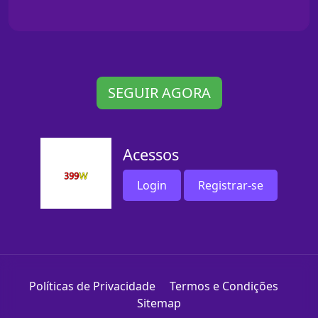
SEGUIR AGORA
Acessos
Login
Registrar-se
Políticas de Privacidade
Termos e Condições
Sitemap