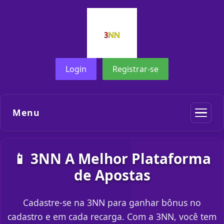
Login
Registrar-se
Menu
📱 3NN A Melhor Plataforma
de Apostas
Cadastre-se na 3NN para ganhar bônus no
cadastro e em cada recarga. Com a 3NN, você tem