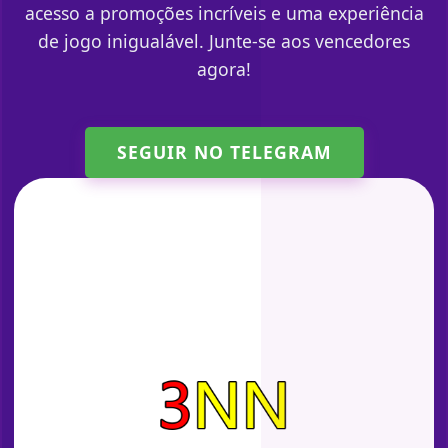
acesso a promoções incríveis e uma experiência
de jogo inigualável. Junte-se aos vencedores
agora!
SEGUIR NO TELEGRAM