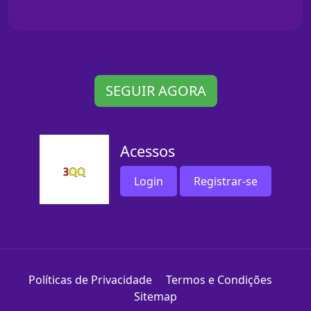
SEGUIR AGORA
Acessos
Login
Registrar-se
Políticas de Privacidade
Termos e Condições
Sitemap