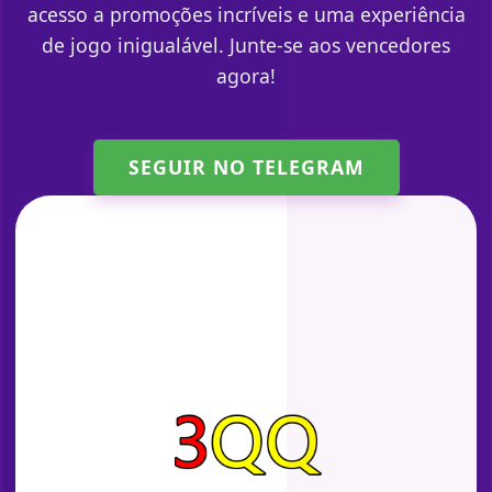
acesso a promoções incríveis e uma experiência
de jogo inigualável. Junte-se aos vencedores
agora!
SEGUIR NO TELEGRAM