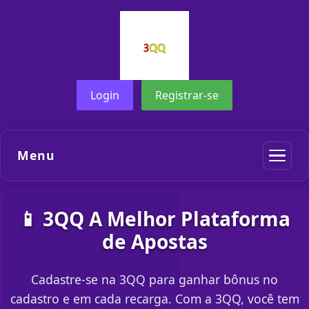
Login
Registrar-se
Menu
📱 3QQ A Melhor Plataforma
de Apostas
Cadastre-se na 3QQ para ganhar bônus no
cadastro e em cada recarga. Com a 3QQ, você tem