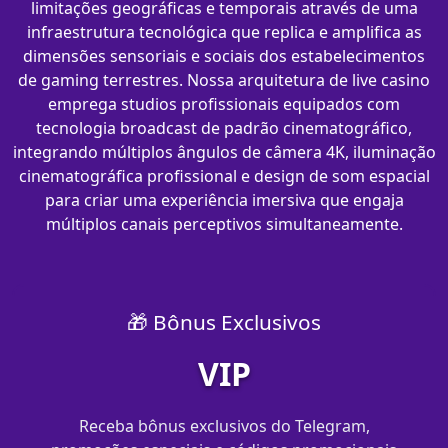
limitações geográficas e temporais através de uma
infraestrutura tecnológica que replica e amplifica as
dimensões sensoriais e sociais dos estabelecimentos
de gaming terrestres. Nossa arquitetura de live casino
emprega studios profissionais equipados com
tecnologia broadcast de padrão cinematográfico,
integrando múltiplos ângulos de câmera 4K, iluminação
cinematográfica profissional e design de som espacial
para criar uma experiência imersiva que engaja
múltiplos canais perceptivos simultaneamente.
🎁 Bônus Exclusivos
VIP
Receba bônus exclusivos do Telegram,