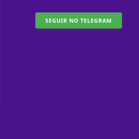
SEGUIR NO TELEGRAM