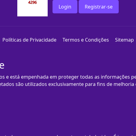
Login
Registrar-se
Políticas de Privacidade
Termos e Condições
Sitemap
de
rios e está empenhada em proteger todas as informações p
tados são utilizados exclusivamente para fins de melhoria