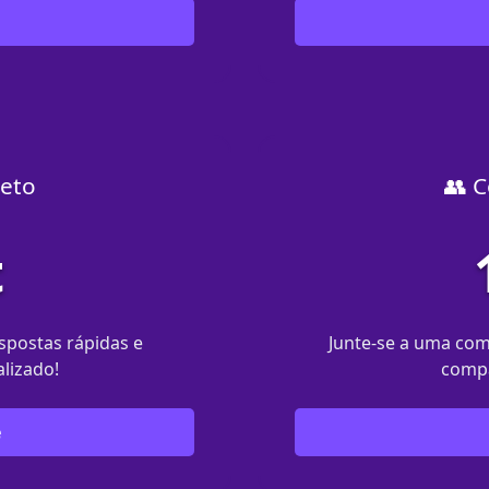
reto
👥 
t
espostas rápidas e
Junte-se a uma com
lizado!
compa
e