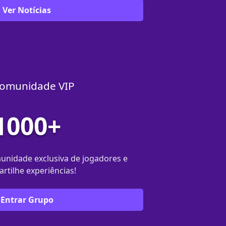
Ver Notícias
Comunidade VIP
1000+
unidade exclusiva de jogadores e
rtilhe experiências!
Entrar Grupo