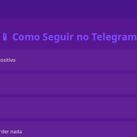
📱 Como Seguir no Telegram
ositivo
erder nada