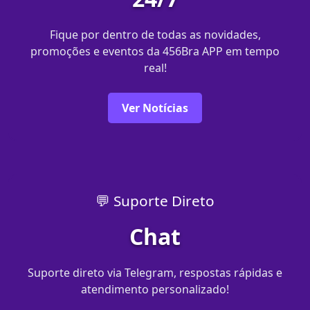
Fique por dentro de todas as novidades,
promoções e eventos da 456Bra APP em tempo
real!
Ver Notícias
💬 Suporte Direto
Chat
Suporte direto via Telegram, respostas rápidas e
atendimento personalizado!