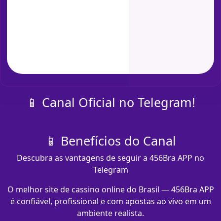
📱 Canal Oficial no Telegram!
📱 Benefícios do Canal
Descubra as vantagens de seguir a 456Bra APP no
Telegram
O melhor site de cassino online do Brasil — 456Bra APP
é confiável, profissional e com apostas ao vivo em um
ambiente realista.