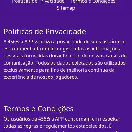
Políticas de Privacidade
Termos e Condições
Sitemap
Políticas de Privacidade
A 456Bra APP valoriza a privacidade de seus usuários e
está empenhada em proteger todas as informações
pessoais fornecidas durante o uso de nossos canais de
comunicação. Todos os dados coletados são utilizados
exclusivamente para fins de melhoria contínua da
experiência de nossos jogadores.
Termos e Condições
Os usuários da 456Bra APP concordam em respeitar
todas as regras e regulamentos estabelecidos. É