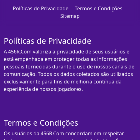
Políticas de Privacidade
Termos e Condições
Sitemap
Políticas de Privacidade
A 456R.Com valoriza a privacidade de seus usuários e
está empenhada em proteger todas as informações
pessoais fornecidas durante o uso de nossos canais de
comunicação. Todos os dados coletados são utilizados
exclusivamente para fins de melhoria contínua da
experiência de nossos jogadores.
Termos e Condições
Os usuários da 456R.Com concordam em respeitar