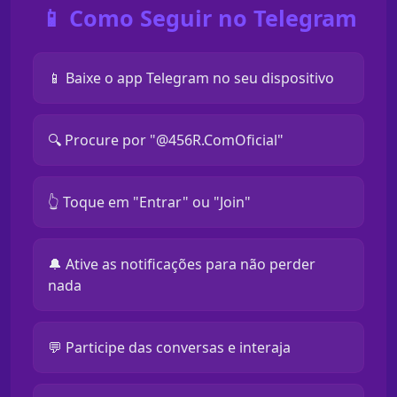
📱 Como Seguir no Telegram
📱 Baixe o app Telegram no seu dispositivo
🔍 Procure por "@456R.ComOficial"
👆 Toque em "Entrar" ou "Join"
🔔 Ative as notificações para não perder
nada
💬 Participe das conversas e interaja