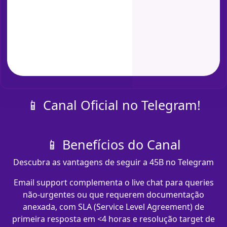
📱 Canal Oficial no Telegram!
📱 Benefícios do Canal
Descubra as vantagens de seguir a 45B no Telegram
Email support complementa o live chat para queries
não-urgentes ou que requerem documentação
anexada, com SLA (Service Level Agreement) de
primeira resposta em <4 horas e resolução target de