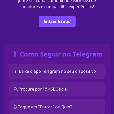
Junte-se a uma comunidade exclusiva de
jogadores e compartilhe experiências!
Entrar Grupo
📱 Como Seguir no Telegram
📱 Baixe o app Telegram no seu dispositivo
🔍 Procure por "@45BOficial"
👆 Toque em "Entrar" ou "Join"