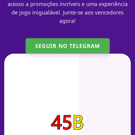
acesso a promoções incríveis e uma experiência
de jogo inigualável. Junte-se aos vencedores
agora!
SEGUIR NO TELEGRAM