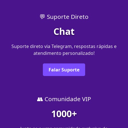
💬 Suporte Direto
Chat
Suporte direto via Telegram, respostas rápidas e
atendimento personalizado!
Falar Suporte
👥 Comunidade VIP
1000+