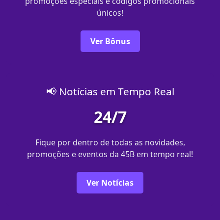
promoções especiais e códigos promocionais
únicos!
Ver Bônus
📢 Notícias em Tempo Real
24/7
Fique por dentro de todas as novidades,
promoções e eventos da 45B em tempo real!
Ver Notícias