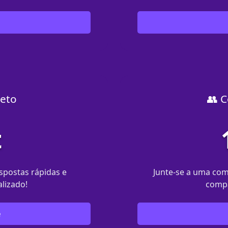
reto
👥 
t
espostas rápidas e
Junte-se a uma com
lizado!
compa
e