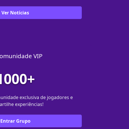
Ver Notícias
Comunidade VIP
1000+
unidade exclusiva de jogadores e
rtilhe experiências!
Entrar Grupo