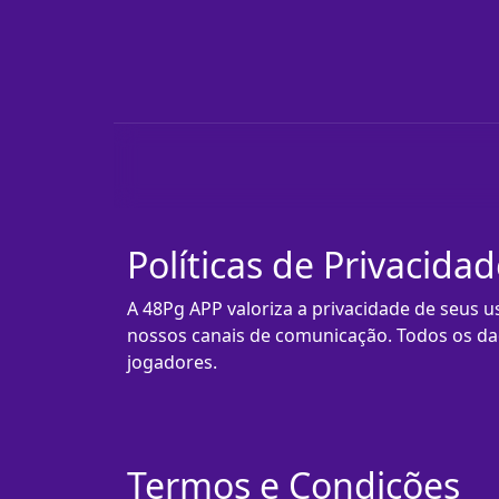
Políticas de Privacida
A 48Pg APP valoriza a privacidade de seus 
nossos canais de comunicação. Todos os dad
jogadores.
Termos e Condições