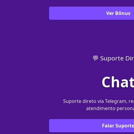
Ver Bônus
💬 Suporte Di
Cha
Suporte direto via Telegram, r
atendimento persona
Falar Suport