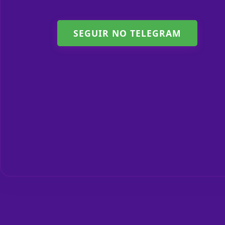
SEGUIR NO TELEGRAM