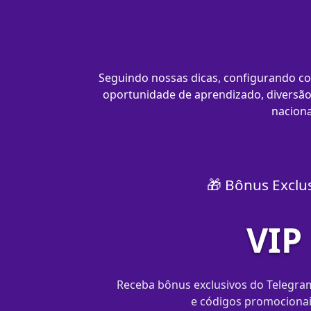
Seguindo nossas dicas, configurando co
oportunidade de aprendizado, diversão 
naciona
🎁 Bônus Exclu
VIP
Receba bônus exclusivos do Telegra
e códigos promocionai