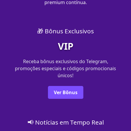
premium contínua.
🎁 Bônus Exclusivos
VIP
Receba bônus exclusivos do Telegram,
promoções especiais e códigos promocionais
únicos!
Ver Bônus
📢 Notícias em Tempo Real