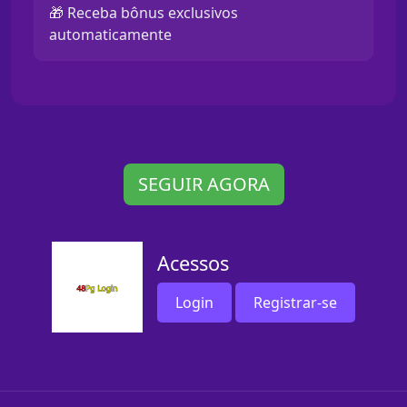
🎁 Receba bônus exclusivos
automaticamente
SEGUIR AGORA
Acessos
Login
Registrar-se