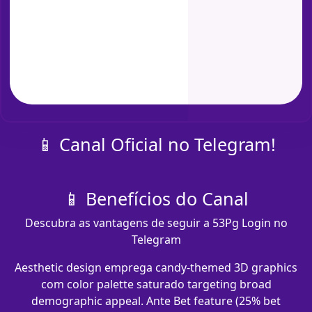
📱 Canal Oficial no Telegram!
📱 Benefícios do Canal
Descubra as vantagens de seguir a 53Pg Login no
Telegram
Aesthetic design emprega candy-themed 3D graphics
com color palette saturado targeting broad
demographic appeal. Ante Bet feature (25% bet