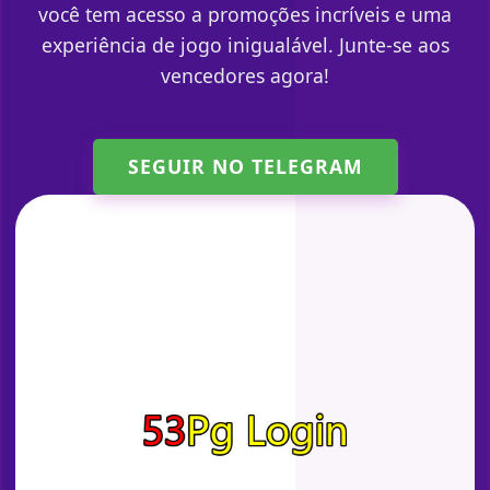
você tem acesso a promoções incríveis e uma
experiência de jogo inigualável. Junte-se aos
vencedores agora!
SEGUIR NO TELEGRAM