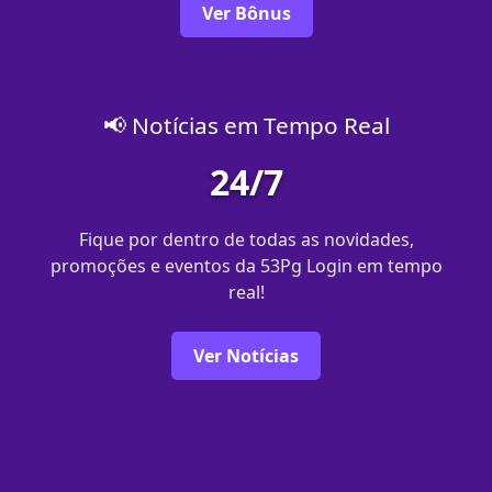
Ver Bônus
📢 Notícias em Tempo Real
24/7
Fique por dentro de todas as novidades,
promoções e eventos da 53Pg Login em tempo
real!
Ver Notícias