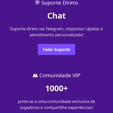
💬 Suporte Direto
Chat
Suporte direto via Telegram, respostas rápidas e
atendimento personalizado!
Falar Suporte
👥 Comunidade VIP
1000+
Junte-se a uma comunidade exclusiva de
jogadores e compartilhe experiências!