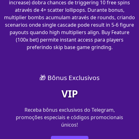
increase) dobra chances de triggering 10 free spins
através de 4+ scatter lollipops. Durante bonus,
multiplier bombs acumulam através de rounds, criando
scenarios onde single cascade pode result in 5-6 figure
payouts quando high multipliers align. Buy Feature
(100x bet) permite instant access para players
preferindo skip base game grinding.
🎁 Bônus Exclusivos
VIP
Receba bônus exclusivos do Telegram,
promoções especiais e códigos promocionais
únicos!