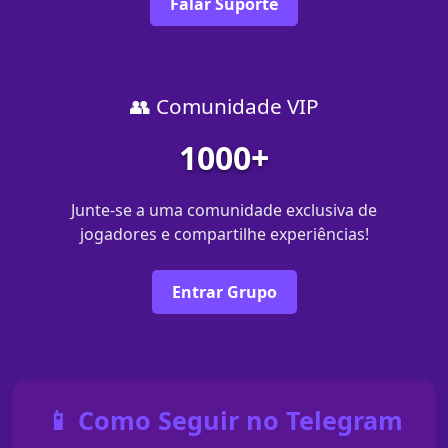
Falar Suporte
👥 Comunidade VIP
1000+
Junte-se a uma comunidade exclusiva de
jogadores e compartilhe experiências!
Entrar Grupo
📱 Como Seguir no Telegram