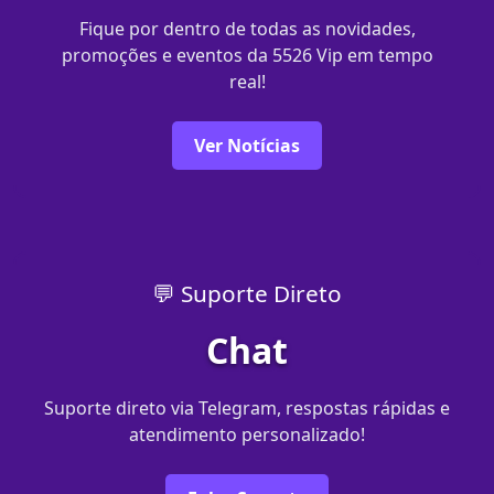
Fique por dentro de todas as novidades,
promoções e eventos da 5526 Vip em tempo
real!
Ver Notícias
💬 Suporte Direto
Chat
Suporte direto via Telegram, respostas rápidas e
atendimento personalizado!