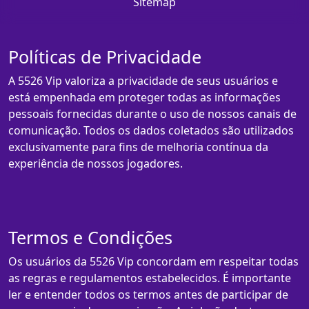
Sitemap
Políticas de Privacidade
A 5526 Vip valoriza a privacidade de seus usuários e
está empenhada em proteger todas as informações
pessoais fornecidas durante o uso de nossos canais de
comunicação. Todos os dados coletados são utilizados
exclusivamente para fins de melhoria contínua da
experiência de nossos jogadores.
Termos e Condições
Os usuários da 5526 Vip concordam em respeitar todas
as regras e regulamentos estabelecidos. É importante
ler e entender todos os termos antes de participar de