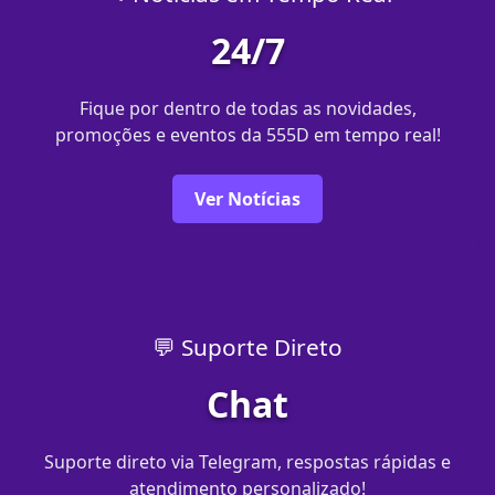
24/7
Fique por dentro de todas as novidades,
promoções e eventos da 555D em tempo real!
Ver Notícias
💬 Suporte Direto
Chat
Suporte direto via Telegram, respostas rápidas e
atendimento personalizado!