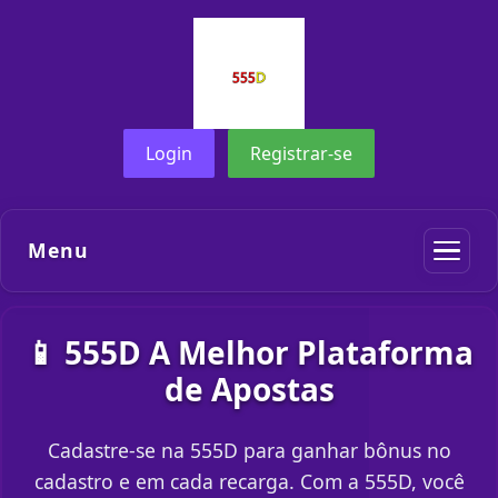
Login
Registrar-se
Menu
📱 555D A Melhor Plataforma
de Apostas
Cadastre-se na 555D para ganhar bônus no
cadastro e em cada recarga. Com a 555D, você