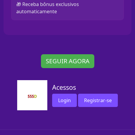
🎁 Receba bônus exclusivos
automaticamente
SEGUIR AGORA
Acessos
Login
Registrar-se