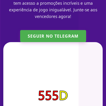
tem acesso a promoções incríveis e uma
experiência de jogo inigualável. Junte-se aos
vencedores agora!
SEGUIR NO TELEGRAM