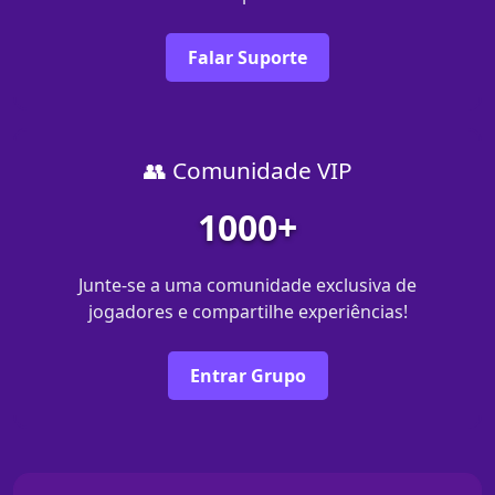
Falar Suporte
👥 Comunidade VIP
1000+
Junte-se a uma comunidade exclusiva de
jogadores e compartilhe experiências!
Entrar Grupo