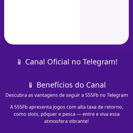
📱 Canal Oficial no Telegram!
📱 Benefícios do Canal
Descubra as vantagens de seguir a 555Fb no Telegram
A 555Fb apresenta jogos com alta taxa de retorno,
como slots, pôquer e pesca — entre e viva essa
atmosfera vibrante!