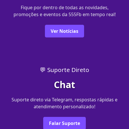
Fique por dentro de todas as novidades,
promoções e eventos da 555Fb em tempo real!
Ver Notícias
💬 Suporte Direto
Chat
Suporte direto via Telegram, respostas rápidas e
atendimento personalizado!
Falar Suporte