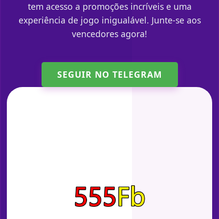
tem acesso a promoções incríveis e uma
experiência de jogo inigualável. Junte-se aos
vencedores agora!
SEGUIR NO TELEGRAM