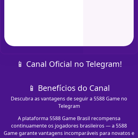
📱 Canal Oficial no Telegram!
📱 Benefícios do Canal
Descubra as vantagens de seguir a 5588 Game no
Telegram
A plataforma 5588 Game Brasil recompensa
continuamente os jogadores brasileiros — a 5588
Game garante vantagens incomparáveis para novatos e