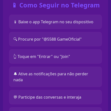
📱 Como Seguir no Telegram
📱 Baixe o app Telegram no seu dispositivo
🔍 Procure por "@5588 GameOficial"
👆 Toque em "Entrar" ou "Join"
🔔 Ative as notificações para não perder
nada
💬 Participe das conversas e interaja