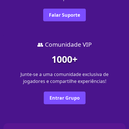
Falar Suporte
👥 Comunidade VIP
1000+
Junte-se a uma comunidade exclusiva de
jogadores e compartilhe experiências!
Entrar Grupo