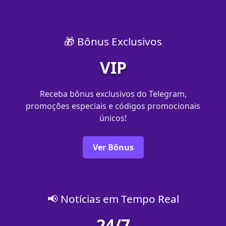
🎁 Bônus Exclusivos
VIP
Receba bônus exclusivos do Telegram,
promoções especiais e códigos promocionais
únicos!
Ver Bônus
📢 Notícias em Tempo Real
24/7