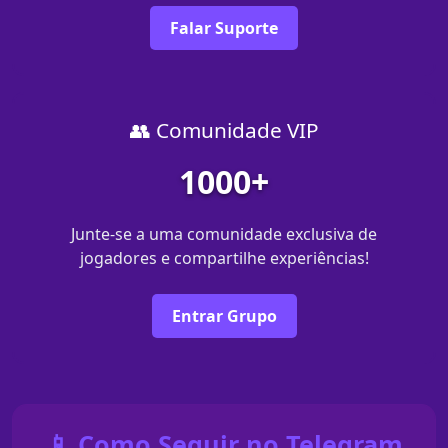
Falar Suporte
👥 Comunidade VIP
1000+
Junte-se a uma comunidade exclusiva de
jogadores e compartilhe experiências!
Entrar Grupo
📱 Como Seguir no Telegram