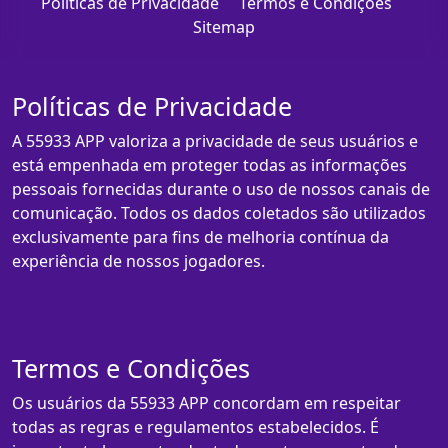
Políticas de Privacidade
Termos e Condições
Sitemap
Políticas de Privacidade
A 55933 APP valoriza a privacidade de seus usuários e
está empenhada em proteger todas as informações
pessoais fornecidas durante o uso de nossos canais de
comunicação. Todos os dados coletados são utilizados
exclusivamente para fins de melhoria contínua da
experiência de nossos jogadores.
Termos e Condições
Os usuários da 55933 APP concordam em respeitar
todas as regras e regulamentos estabelecidos. É