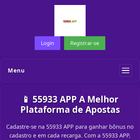
Login
Registrar-se
Menu
📱 55933 APP A Melhor
Plataforma de Apostas
Cadastre-se na 55933 APP para ganhar bônus no
cadastro e em cada recarga. Com a 55933 APP,