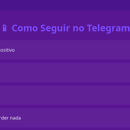
📱 Como Seguir no Telegram
ositivo
erder nada