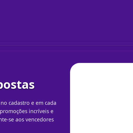
postas
 no cadastro e em cada
 promoções incríveis e
unte-se aos vencedores