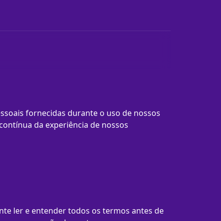
essoais fornecidas durante o uso de nossos
 contínua da experiência de nossos
nte ler e entender todos os termos antes de