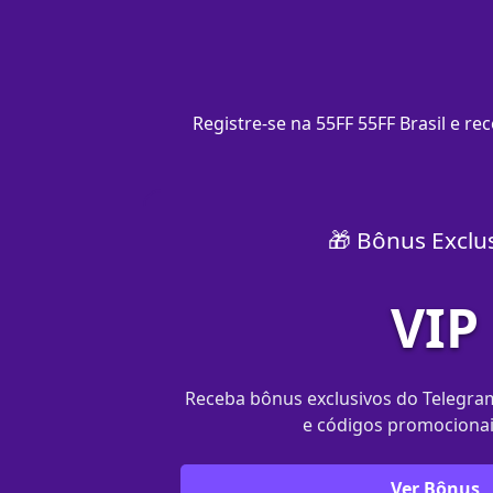
Registre-se na 55FF 55FF Brasil e r
🎁 Bônus Exclu
VIP
Receba bônus exclusivos do Telegra
e códigos promocionai
Ver Bônus