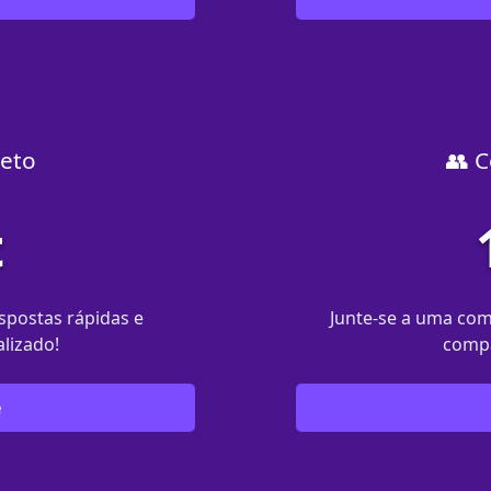
reto
👥 
t
espostas rápidas e
Junte-se a uma com
lizado!
compa
e