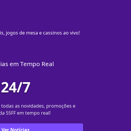
s, jogos de mesa e cassinos ao vivo!
cias em Tempo Real
24/7
e todas as novidades, promoções e
da 55FF em tempo real!
Ver Notícias