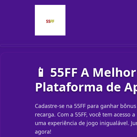
📱 55FF A Melhor
Plataforma de A
Cadastre-se na 55FF para ganhar bônus
recarga. Com a 55FF, você tem acesso a
uma experiência de jogo inigualável. J
agora!