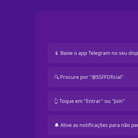
📱 Baixe o app Telegram no seu disp
🔍 Procure por "@55FFOficial"
👆 Toque em "Entrar" ou "Join"
🔔 Ative as notificações para não p