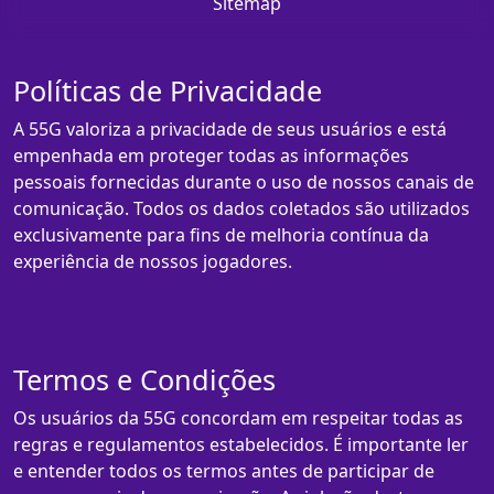
Sitemap
Políticas de Privacidade
A 55G valoriza a privacidade de seus usuários e está
empenhada em proteger todas as informações
pessoais fornecidas durante o uso de nossos canais de
comunicação. Todos os dados coletados são utilizados
exclusivamente para fins de melhoria contínua da
experiência de nossos jogadores.
Termos e Condições
Os usuários da 55G concordam em respeitar todas as
regras e regulamentos estabelecidos. É importante ler
e entender todos os termos antes de participar de