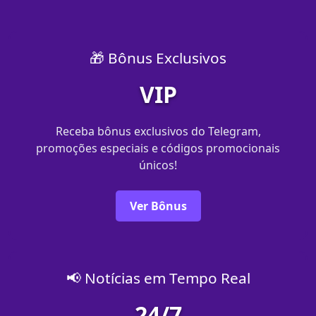
🎁 Bônus Exclusivos
VIP
Receba bônus exclusivos do Telegram,
promoções especiais e códigos promocionais
únicos!
Ver Bônus
📢 Notícias em Tempo Real
24/7