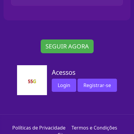
SEGUIR AGORA
Acessos
Login
Registrar-se
Políticas de Privacidade
Termos e Condições