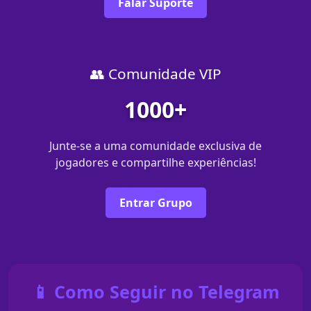
Falar Suporte
👥 Comunidade VIP
1000+
Junte-se a uma comunidade exclusiva de
jogadores e compartilhe experiências!
Entrar Grupo
📱 Como Seguir no Telegram