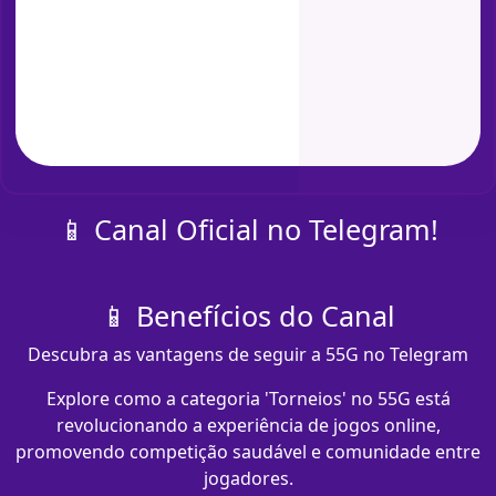
📱 Canal Oficial no Telegram!
📱 Benefícios do Canal
Descubra as vantagens de seguir a 55G no Telegram
Explore como a categoria 'Torneios' no 55G está
revolucionando a experiência de jogos online,
promovendo competição saudável e comunidade entre
jogadores.