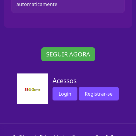
automaticamente
SEGUIR AGORA
Acessos
Login
Registrar-se