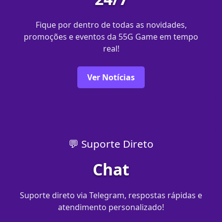
Fique por dentro de todas as novidades,
promoções e eventos da 55G Game em tempo
real!
Ver Notícias
💬 Suporte Direto
Chat
Suporte direto via Telegram, respostas rápidas e
atendimento personalizado!