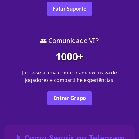
Falar Suporte
👥 Comunidade VIP
1000+
Junte-se a uma comunidade exclusiva de
jogadores e compartilhe experiências!
Entrar Grupo
📱 Como Seguir no Telegram