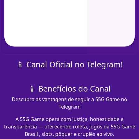
📱 Canal Oficial no Telegram!
📱 Benefícios do Canal
Descubra as vantagens de seguir a 55G Game no
Telegram
A 55G Game opera com justiça, honestidade e
transparência — oferecendo roleta, jogos da 55G Game
Brasil , slots, pôquer e crupiês ao vivo.