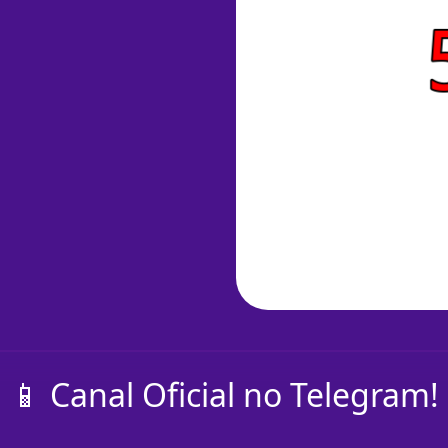
📱 Canal Oficial no Telegram!