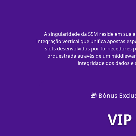
A singularidade da 55M reside em sua 
integração vertical que unifica apostas esp
slots desenvolvidos por fornecedores p
orquestrada através de um middleware
integridade dos dados e a
🎁 Bônus Exclu
VIP