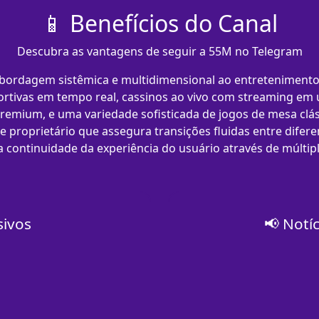
📱 Benefícios do Canal
Descubra as vantagens de seguir a 55M no Telegram
abordagem sistêmica e multidimensional ao entretenimento
ortivas em tempo real, cassinos ao vivo com streaming em u
remium, e uma variedade sofisticada de jogos de mesa clás
 proprietário que assegura transições fluidas entre difer
 continuidade da experiência do usuário através de múltipl
sivos
📢 Notí