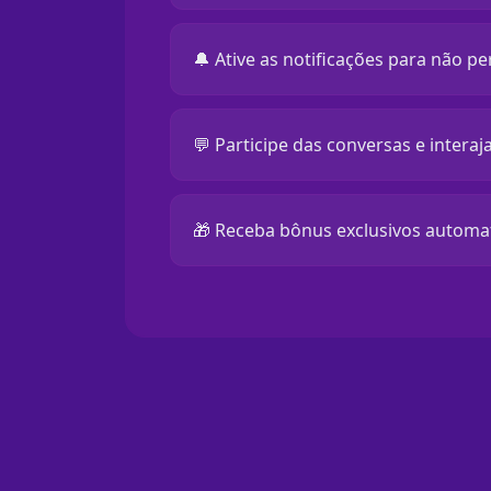
🔔 Ative as notificações para não p
💬 Participe das conversas e interaj
🎁 Receba bônus exclusivos autom