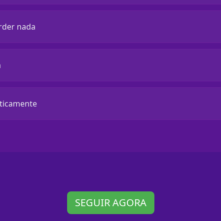
erder nada
a
aticamente
SEGUIR AGORA