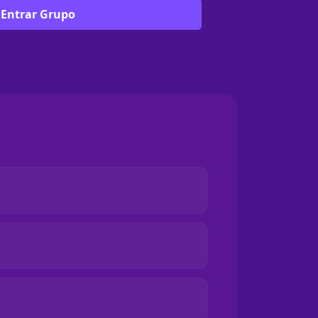
Entrar Grupo