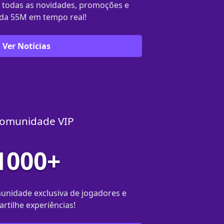
e todas as novidades, promoções e
da 55M em tempo real!
Ver Notícias
Comunidade VIP
1000+
unidade exclusiva de jogadores e
rtilhe experiências!