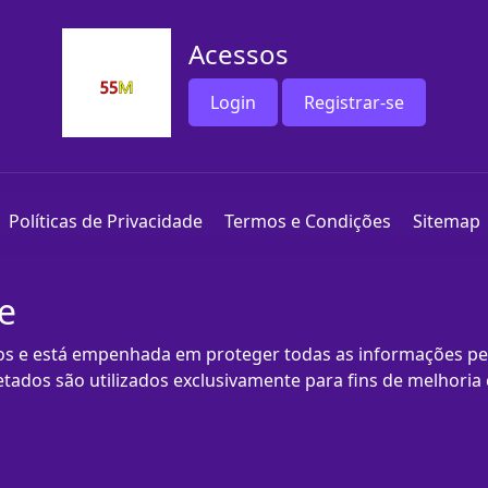
Acessos
Login
Registrar-se
Políticas de Privacidade
Termos e Condições
Sitemap
de
rios e está empenhada em proteger todas as informações pe
tados são utilizados exclusivamente para fins de melhoria