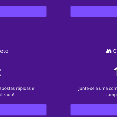
reto
👥 
t
espostas rápidas e
Junte-se a uma com
lizado!
compa
e