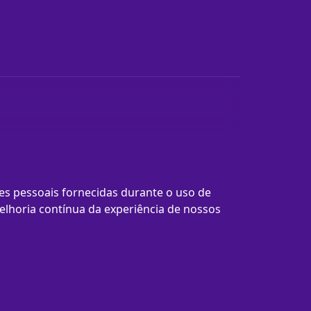
es pessoais fornecidas durante o uso de
elhoria contínua da experiência de nossos