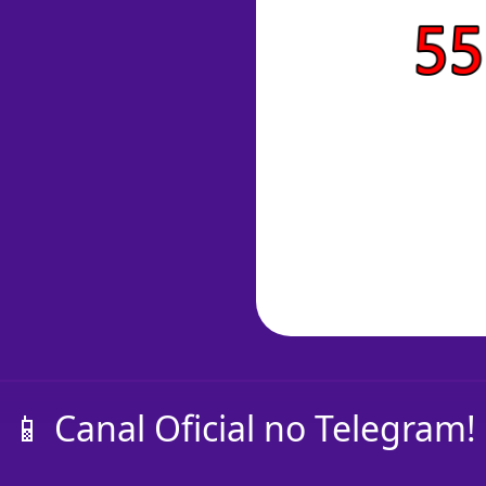
📱 Canal Oficial no Telegram!