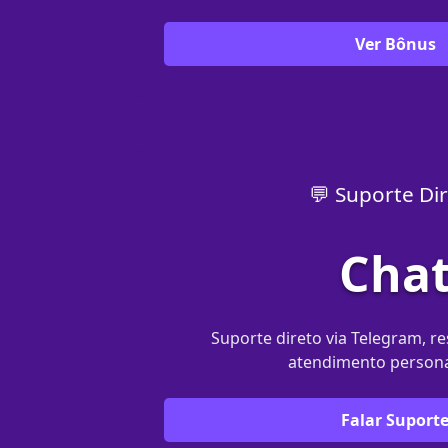
Ver Bônus
💬 Suporte Di
Cha
Suporte direto via Telegram, r
atendimento persona
Falar Suport