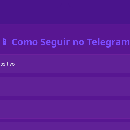
📱 Como Seguir no Telegram
ositivo