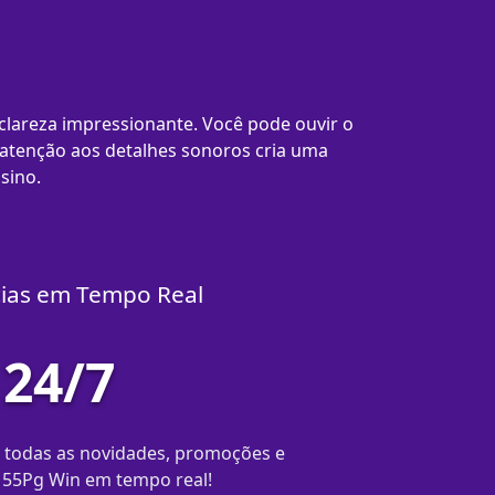
clareza impressionante. Você pode ouvir o
 atenção aos detalhes sonoros cria uma
sino.
cias em Tempo Real
24/7
e todas as novidades, promoções e
 55Pg Win em tempo real!