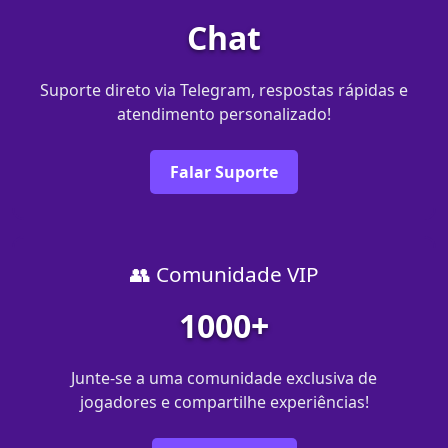
Chat
Suporte direto via Telegram, respostas rápidas e
atendimento personalizado!
Falar Suporte
👥 Comunidade VIP
1000+
Junte-se a uma comunidade exclusiva de
jogadores e compartilhe experiências!