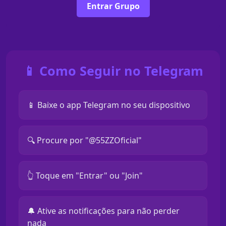
Entrar Grupo
📱 Como Seguir no Telegram
📱 Baixe o app Telegram no seu dispositivo
🔍 Procure por "@55ZZOficial"
👆 Toque em "Entrar" ou "Join"
🔔 Ative as notificações para não perder
nada