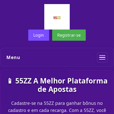
Login
Registrar-se
Menu
📱 55ZZ A Melhor Plataforma
de Apostas
Cadastre-se na 55ZZ para ganhar bônus no
cadastro e em cada recarga. Com a 55ZZ, você