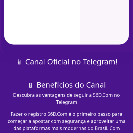
📱 Canal Oficial no Telegram!
📱 Benefícios do Canal
Descubra as vantagens de seguir a 56D.Com no
Telegram
Fazer o registro 56D.Com é o primeiro passo para
começar a apostar com segurança e aproveitar uma
das plataformas mais modernas do Brasil. Com