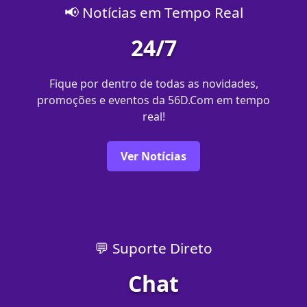
📢 Notícias em Tempo Real
24/7
Fique por dentro de todas as novidades,
promoções e eventos da 56D.Com em tempo
real!
Ver Notícias
💬 Suporte Direto
Chat