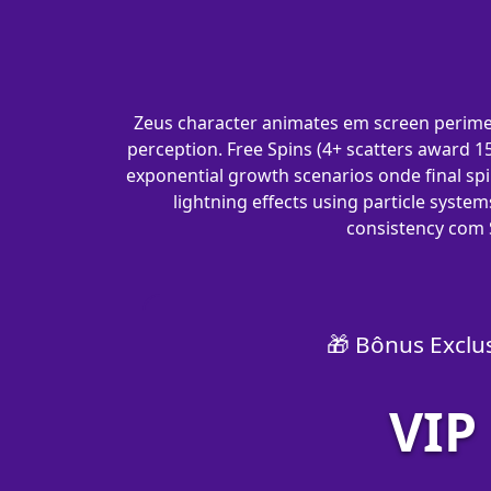
Zeus character animates em screen perimet
perception. Free Spins (4+ scatters award 1
exponential growth scenarios onde final spi
lightning effects using particle syst
consistency com S
🎁 Bônus Exclu
VIP