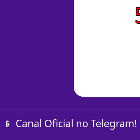
📱 Canal Oficial no Telegram!