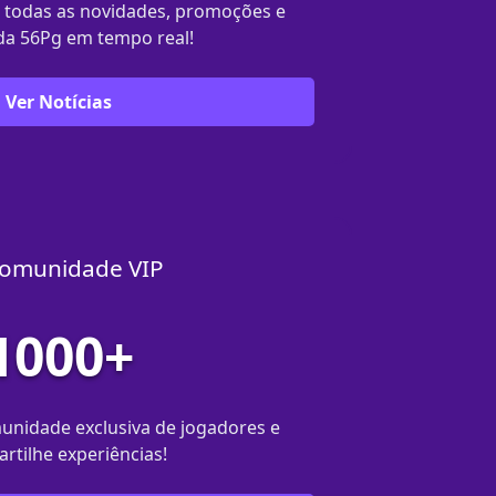
e todas as novidades, promoções e
da 56Pg em tempo real!
Ver Notícias
Comunidade VIP
1000+
unidade exclusiva de jogadores e
rtilhe experiências!