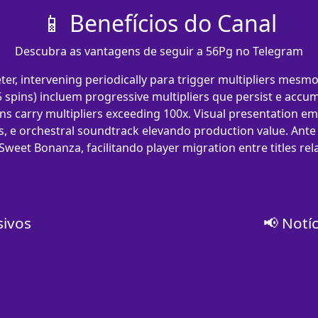
📱 Benefícios do Canal
Descubra as vantagens de seguir a 56Pg no Telegram
er, intervening periodically para trigger multipliers mesm
5 spins) incluem progressive multipliers que persist e acc
ns carry multipliers exceeding 100x. Visual presentation 
ems, e orchestral soundtrack elevando production value. An
weet Bonanza, facilitando player migration entre titles rel
sivos
📢 Notí