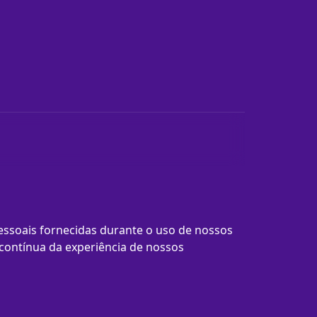
essoais fornecidas durante o uso de nossos
 contínua da experiência de nossos