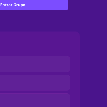
Entrar Grupo