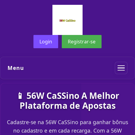
Login
Registrar-se
Menu
📱 56W CaSSino A Melhor
Plataforma de Apostas
Cadastre-se na 56W CaSSino para ganhar bônus
no cadastro e em cada recarga. Com a 56W