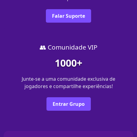
Falar Suporte
👥 Comunidade VIP
1000+
Junte-se a uma comunidade exclusiva de
jogadores e compartilhe experiências!
Entrar Grupo