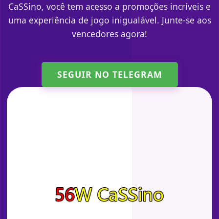
CaSSino, você tem acesso a promoções incríveis e
uma experiência de jogo inigualável. Junte-se aos
vencedores agora!
SEGUIR NO TELEGRAM