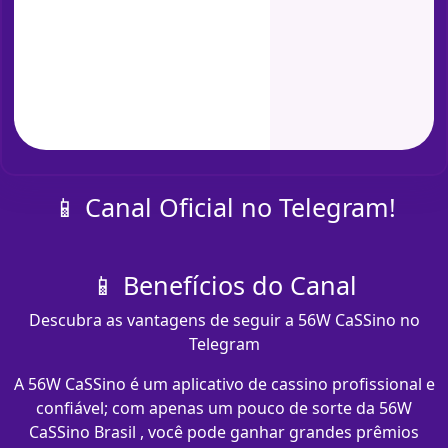
📱 Canal Oficial no Telegram!
📱 Benefícios do Canal
Descubra as vantagens de seguir a 56W CaSSino no
Telegram
A 56W CaSSino é um aplicativo de cassino profissional e
confiável; com apenas um pouco de sorte da 56W
CaSSino Brasil , você pode ganhar grandes prêmios