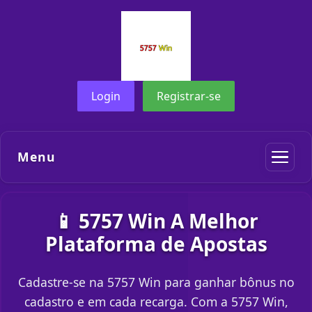
Login
Registrar-se
Menu
📱 5757 Win A Melhor
Plataforma de Apostas
Cadastre-se na 5757 Win para ganhar bônus no
cadastro e em cada recarga. Com a 5757 Win,