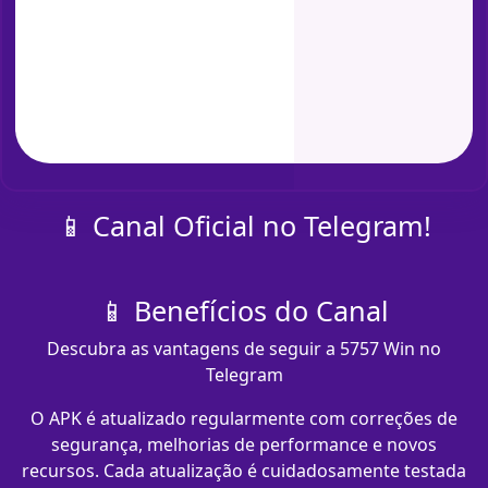
📱 Canal Oficial no Telegram!
📱 Benefícios do Canal
Descubra as vantagens de seguir a 5757 Win no
Telegram
O APK é atualizado regularmente com correções de
segurança, melhorias de performance e novos
recursos. Cada atualização é cuidadosamente testada