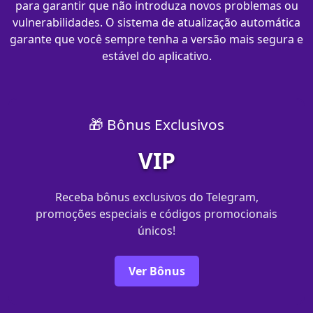
para garantir que não introduza novos problemas ou
vulnerabilidades. O sistema de atualização automática
garante que você sempre tenha a versão mais segura e
estável do aplicativo.
🎁 Bônus Exclusivos
VIP
Receba bônus exclusivos do Telegram,
promoções especiais e códigos promocionais
únicos!
Ver Bônus