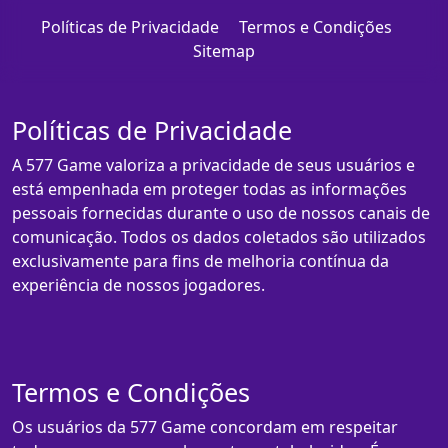
Políticas de Privacidade
Termos e Condições
Sitemap
Políticas de Privacidade
A 577 Game valoriza a privacidade de seus usuários e
está empenhada em proteger todas as informações
pessoais fornecidas durante o uso de nossos canais de
comunicação. Todos os dados coletados são utilizados
exclusivamente para fins de melhoria contínua da
experiência de nossos jogadores.
Termos e Condições
Os usuários da 577 Game concordam em respeitar