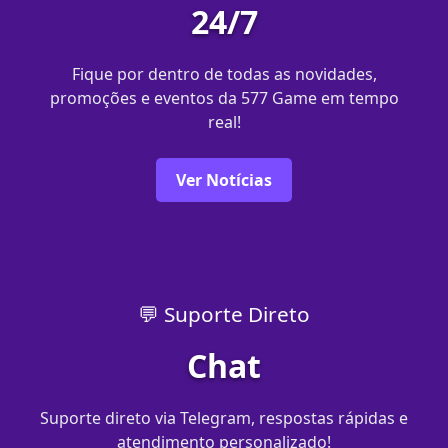
24/7
Fique por dentro de todas as novidades,
promoções e eventos da 577 Game em tempo
real!
Ver Notícias
💬 Suporte Direto
Chat
Suporte direto via Telegram, respostas rápidas e
atendimento personalizado!