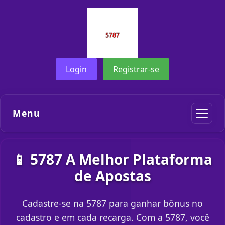
Login
Registrar-se
Menu
📱 5787 A Melhor Plataforma
de Apostas
Cadastre-se na 5787 para ganhar bônus no
cadastro e em cada recarga. Com a 5787, você