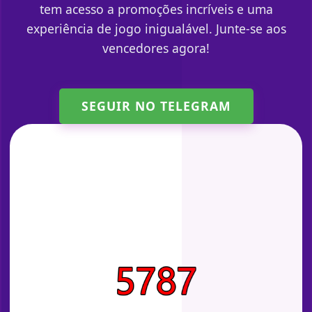
tem acesso a promoções incríveis e uma
experiência de jogo inigualável. Junte-se aos
vencedores agora!
SEGUIR NO TELEGRAM